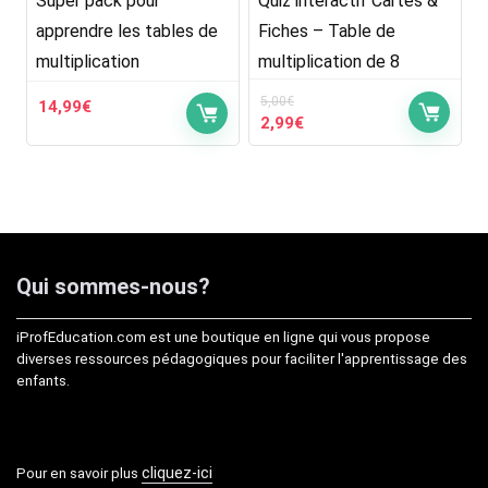
Super pack pour
Quiz interactif Cartes &
apprendre les tables de
Fiches – Table de
multiplication
multiplication de 8
5,00
€
14,99
€
Le
Le
2,99
€
prix
prix
initial
actuel
était :
est :
5,00€.
2,99€.
Qui sommes-nous?
iProfEducation.com est une boutique en ligne qui vous propose
diverses ressources pédagogiques pour faciliter l'apprentissage des
enfants.
cliquez-ici
Pour en savoir plus