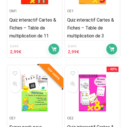
CM1
CE1
Quiz interactif Cartes &
Quiz interactif Cartes &
Fiches – Table de
Fiches – Table de
multiplication de 11
multiplication de 3
5,00
€
5,00
€
Le
Le
Le
Le
2,99
€
2,99
€
prix
prix
prix
prix
initial
actuel
initial
actuel
était :
est :
était :
est :
TOP VENTE
- 40%
5,00€.
2,99€.
5,00€.
2,99€.
CE1
CE2