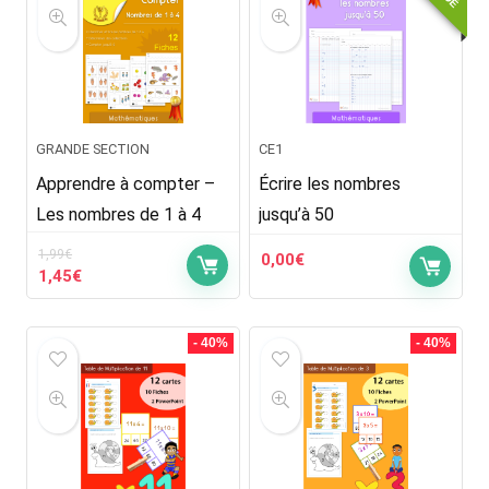
GRANDE SECTION
CE1
Apprendre à compter –
Écrire les nombres
Les nombres de 1 à 4
jusqu’à 50
1,99
€
0,00
€
Le
Le
1,45
€
prix
prix
initial
actuel
était :
est :
- 40%
- 40%
1,99€.
1,45€.