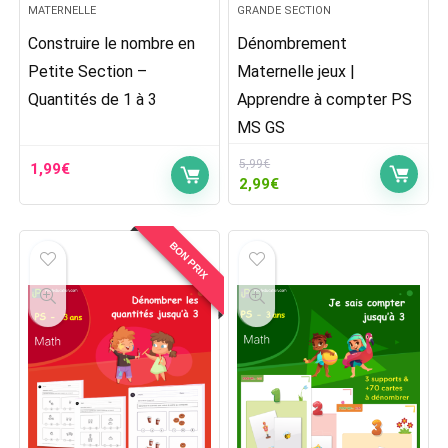
MATERNELLE
GRANDE SECTION
Construire le nombre en
Dénombrement
Petite Section –
Maternelle jeux |
Quantités de 1 à 3
Apprendre à compter PS
MS GS
5,99
€
1,99
€
Le
Le
2,99
€
prix
prix
initial
actuel
était :
est :
BON PRIX
5,99€.
2,99€.