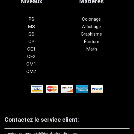
Niveaux
Matières
PS
Coloriage
MS
Affichage
GS
Graphisme
CP
Écriture
CE1
Math
CE2
CM1
CM2
Contactez le service client:
service-commercial@iprofeducation.com