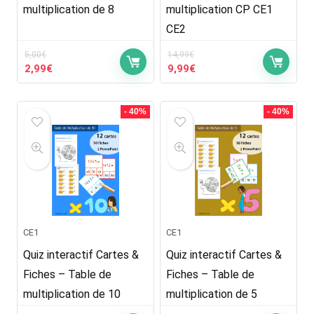
multiplication de 8
multiplication CP CE1
CE2
5,00
€
14,99
€
Le
Le
Le
Le
2,99
€
9,99
€
prix
prix
prix
prix
initial
actuel
initial
actuel
était :
est :
était :
est :
- 40%
- 40%
5,00€.
2,99€.
14,99€.
9,99€.
CE1
CE1
Quiz interactif Cartes &
Quiz interactif Cartes &
Fiches – Table de
Fiches – Table de
multiplication de 10
multiplication de 5