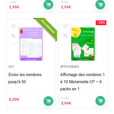
5,00
€
5,00
€
Le
Le
Le
Le
2,99
€
2,99
€
prix
prix
prix
prix
initial
actuel
initial
actuel
RECOMMANDÉ
était :
est :
était :
est :
- 33%
5,00€.
2,99€.
5,00€.
2,99€.
CE1
AFFICHAGES
Écrire les nombres
Affichage des nombres 1
jusqu’à 50
à 10 Maternelle CP – 6
packs en 1
5,99
€
0,00
€
Le
Le
3,99
€
prix
prix
initial
actuel