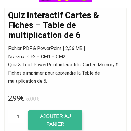
Quiz interactif Cartes &
Fiches – Table de
multiplication de 6
Fichier PDF & PowerPoint | 2,56 MB |
Niveaux : CE2 – CM1 – CM2
Quiz & Test PowerPoint interactifs, Cartes Memory &
Fiches à imprimer pour apprendre la Table de
multiplication de 6.
Le
Le
2,99
€
5,00
€
prix
prix
initial
actuel
AJOUTER AU
était :
est :
PANIER
5,00€.
2,99€.