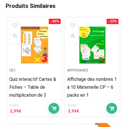
Produits Similaires
- 40%
- 33%
CE1
AFFICHAGES
Quiz interactif Cartes &
Affichage des nombres 1
Fiches – Table de
à 10 Maternelle CP – 6
multiplication de 3
packs en 1
5,00
€
5,99
€
Le
Le
Le
Le
2,99
€
3,99
€
prix
prix
prix
prix
initial
actuel
initial
actuel