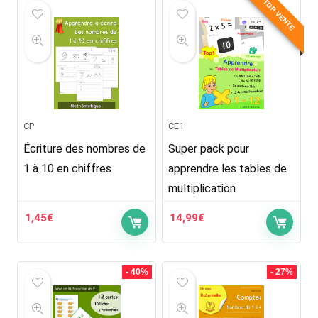
était :
est :
était :
est :
TOP VENTE
5,00€.
2,99€.
5,99€.
3,99€.
CP
CE1
Écriture des nombres de
Super pack pour
1 à 10 en chiffres
apprendre les tables de
multiplication
1,45
€
14,99
€
- 40%
- 27%