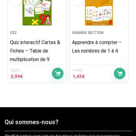
CE2
GRANDE SECTION
Quiz interactif Cartes &
Apprendre à compter –
Fiches – Table de
Les nombres de 1 à 4
multiplication de 9
5,00
€
1,99
€
Le
Le
Le
Le
2,99
€
1,45
€
prix
prix
prix
prix
initial
actuel
initial
actuel
était :
est :
était :
est :
5,00€.
2,99€.
1,99€.
1,45€.
Qui sommes-nous?