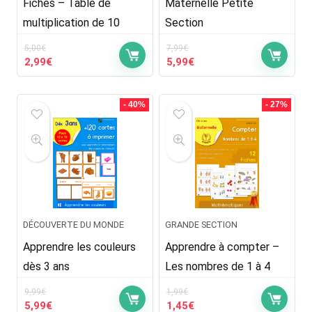
Fiches – Table de
Maternelle Petite
multiplication de 10
Section
5,00
€
7,99
€
Le
Le
Le
Le
2,99
€
5,99
€
prix
prix
prix
prix
initial
actuel
initial
actuel
était :
est :
était :
est :
- 40%
- 27%
5,00€.
2,99€.
7,99€.
5,99€.
DÉCOUVERTE DU MONDE
GRANDE SECTION
Apprendre les couleurs
Apprendre à compter –
dès 3 ans
Les nombres de 1 à 4
9,99
€
1,99
€
Le
Le
Le
Le
5,99
€
1,45
€