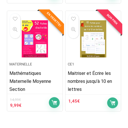
prix
prix
prix
prix
initial
actuel
initial
actuel
EN VEDETTE!
était :
est :
était :
est :
BON PRIX
9,99€.
5,99€.
1,99€.
1,45€.
MATERNELLE
CE1
Mathématiques
Maitriser et Écrire les
Maternelle Moyenne
nombres jusqu’à 10 en
Section
lettres
14,99
€
1,45
€
Le
Le
9,99
€
prix
prix
initial
actuel
était :
est :