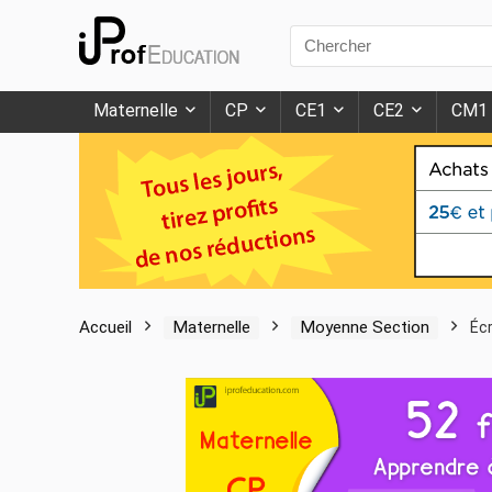
Search
for:
Maternelle
CP
CE1
CE2
CM1
Accueil
Maternelle
Moyenne Section
Éc