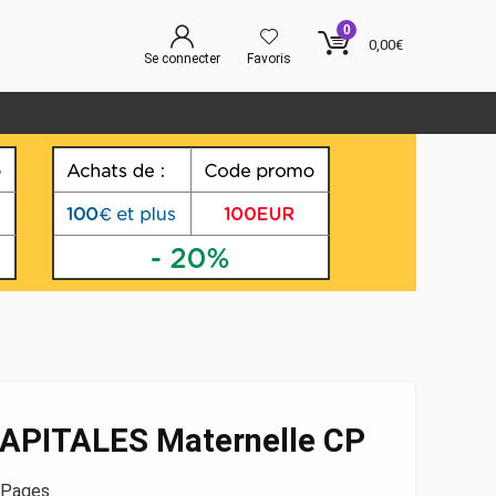
0
0,00
€
Se connecter
Favoris
CAPITALES Maternelle CP
2 Pages