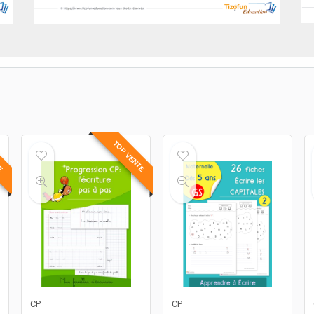
TE
TOP VENTE
CP
CP