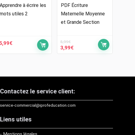
Apprendre à écrire les
PDF Écriture
mots utiles 2
Maternelle Moyenne
et Grande Section
5,99
€
5,99
€
Le
Le
3,99
€
prix
prix
initial
actuel
était :
est :
5,99€.
3,99€.
Contactez le service client:
service-commercial@iprofeducation.com
Liens utiles
- Mentions légales