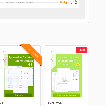
TOP VENTE
- 33%
CE1
ÉCRITURE