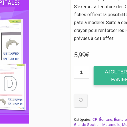
S’exercer à l’écriture des
fiches offrent la possibilit
pâte à modeler. Suite à ces
crayon pour renforcer les l
prévues à cet effet.
5,99
€
AJOUTER
PANIE
CP
Écriture
Écritur
Catégories:
,
,
Grande Section
Maternelle
Mo
,
,