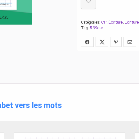
CP
Écriture
Écritur
Catégories:
,
,
5.99eur
Tag:
abet vers les mots