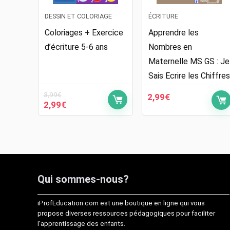
DESSIN ET COLORIAGE
ÉCRITURE
Coloriages + Exercice
Apprendre les
d’écriture 5-6 ans
Nombres en
Maternelle MS GS : Je
Sais Ecrire les Chiffres
3,99
€
2,99
€
Le
Le
2,99
€
prix
prix
initial
actuel
était :
est :
3,99€.
2,99€.
Qui sommes-nous?
iProfEducation.com est une boutique en ligne qui vous
propose diverses ressources pédagogiques pour faciliter
l'apprentissage des enfants.