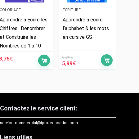
COLORIAGE
ÉCRITURE
Apprendre à Écrire les
Apprendre à écrire
Chiffres : Dénombrer
l’alphabet & les mots
et Construire les
en cursive GS
Nombres de 1 à 10
9,99
€
3,75
€
Le
Le
5,99
€
prix
prix
initial
actuel
était :
est :
9,99€.
5,99€.
Contactez le service client:
service-commercial@iprofeducation.com
Liens utiles