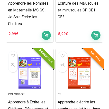
Apprendre les Nombres
Écriture des Majuscules
en Maternelle MS GS :
et minuscules CP CE1
Je Sais Ecrire les
CE2
Chiffres
2,99
€
5,99
€
RECOMMANDÉ
TOP VENTE
COLORIAGE
CP
Apprendre à Écrire les
Apprendre à écrire les
Chiffres : Dénombrer et
nombres en lettres : jeux