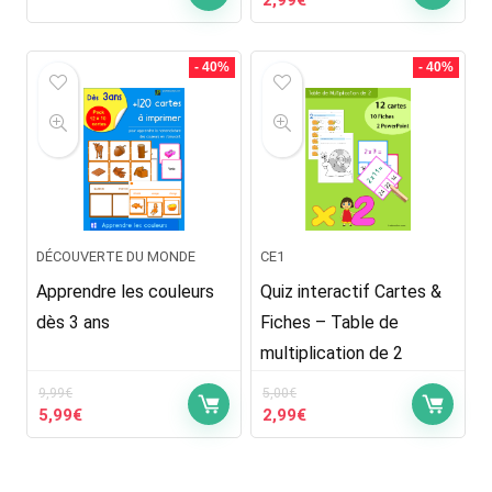
prix
prix
initial
actuel
était :
est :
- 40%
- 40%
5,00€.
2,99€.
DÉCOUVERTE DU MONDE
CE1
Apprendre les couleurs
Quiz interactif Cartes &
dès 3 ans
Fiches – Table de
multiplication de 2
9,99
€
5,00
€
Le
Le
Le
Le
5,99
€
2,99
€
prix
prix
prix
prix
initial
actuel
initial
actuel
était :
est :
était :
est :