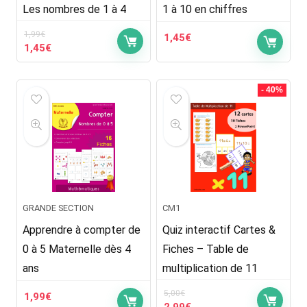
Les nombres de 1 à 4
1 à 10 en chiffres
1,99
€
1,45
€
Le
Le
1,45
€
prix
prix
initial
actuel
était :
est :
- 40%
1,99€.
1,45€.
GRANDE SECTION
CM1
Apprendre à compter de
Quiz interactif Cartes &
0 à 5 Maternelle dès 4
Fiches – Table de
ans
multiplication de 11
5,00
€
1,99
€
Le
Le
2,99
€