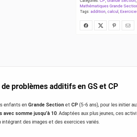
CP
Grande Section
Catégories:
,
Mathématiques Grande Sectio
addition
calcul
Exercice
Tags:
,
,
t de problèmes additifs en GS et CP
es enfants en
Grande Section
et
CP
(5-6 ans), pour les initier a
fs avec somme jusqu’à 10
. Adaptées aux plus jeunes, ces activi
en intégrant des images et des exercices variés.