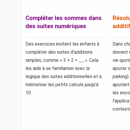
Compléter les sommes dans
Résolu
des suites numériques
additif
Des exercices invitent les enfants à
Dans cha
compléter des suites d’additions
doivent 
simples, comme « 3 + 2 = __ ». Cela
vie quot
les aide à se familiariser avec la
ajouter 
logique des suites additionnelles et à
parking)
mémoriser les petits calculs jusqu’à
ajoutant
10.
les enc
l’applic
contexte