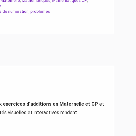
Maternelle
Mathématiques
Mathématiques CP
,
,
,
,
n
s de numération
problèmes
,
ux
exercices d’additions en Maternelle et CP
et
tés visuelles et interactives rendent