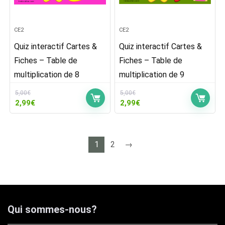
CE2
CE2
Quiz interactif Cartes &
Quiz interactif Cartes &
Fiches – Table de
Fiches – Table de
multiplication de 8
multiplication de 9
5,00
€
5,00
€
Le
Le
Le
Le
2,99
€
2,99
€
prix
prix
prix
prix
initial
actuel
initial
actuel
était :
est :
était :
est :
5,00€.
2,99€.
5,00€.
2,99€.
1
2
→
Qui sommes-nous?