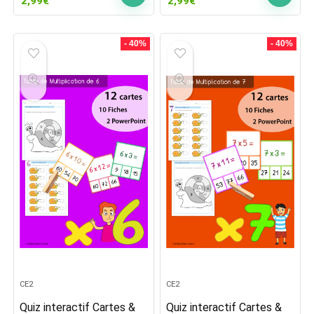
2,99
€
2,99
€
prix
prix
prix
prix
initial
actuel
initial
actuel
était :
est :
était :
est :
- 40%
- 40%
5,00€.
2,99€.
5,00€.
2,99€.
CE2
CE2
Quiz interactif Cartes &
Quiz interactif Cartes &