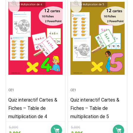
CE1
CE1
Quiz interactif Cartes &
Quiz interactif Cartes &
Fiches – Table de
Fiches – Table de
multiplication de 4
multiplication de 5
5,00
€
5,00
€
Le
Le
Le
Le