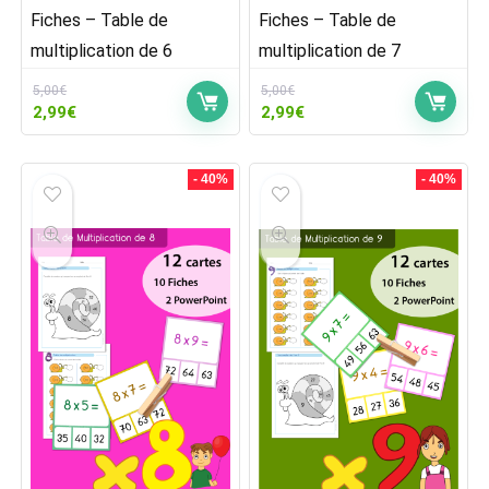
Fiches – Table de
Fiches – Table de
multiplication de 6
multiplication de 7
5,00
€
5,00
€
Le
Le
Le
Le
2,99
€
2,99
€
prix
prix
prix
prix
initial
actuel
initial
actuel
était :
est :
était :
est :
- 40%
- 40%
5,00€.
2,99€.
5,00€.
2,99€.