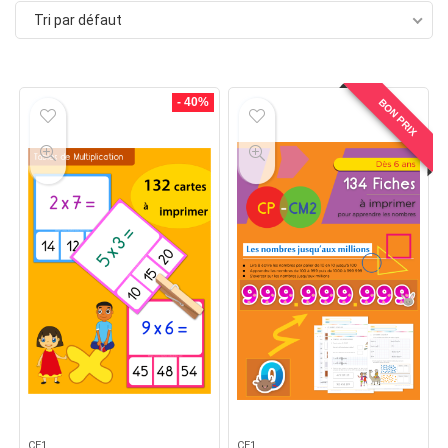
Tri par défaut
- 40%
BON PRIX
CE1
CE1