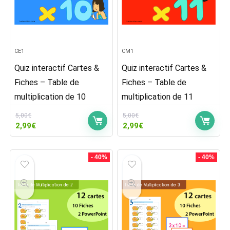
CE1
CM1
Quiz interactif Cartes &
Quiz interactif Cartes &
Fiches – Table de
Fiches – Table de
multiplication de 10
multiplication de 11
5,00
€
5,00
€
Le
Le
Le
Le
2,99
€
2,99
€
prix
prix
prix
prix
initial
actuel
initial
actuel
était :
est :
était :
est :
- 40%
- 40%
5,00€.
2,99€.
5,00€.
2,99€.