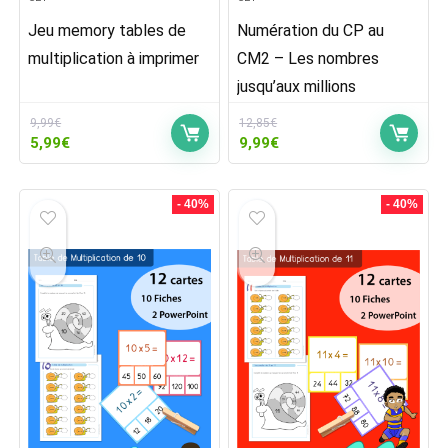
Jeu memory tables de
Numération du CP au
multiplication à imprimer
CM2 – Les nombres
jusqu’aux millions
9,99
€
12,85
€
Le
Le
Le
Le
5,99
€
9,99
€
prix
prix
prix
prix
initial
actuel
initial
actuel
était :
est :
était :
est :
- 40%
- 40%
9,99€.
5,99€.
12,85€.
9,99€.