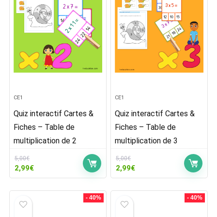
CE1
CE1
Quiz interactif Cartes &
Quiz interactif Cartes &
Fiches – Table de
Fiches – Table de
multiplication de 2
multiplication de 3
5,00
€
5,00
€
Le
Le
Le
Le
2,99
€
2,99
€
prix
prix
prix
prix
initial
actuel
initial
actuel
était :
est :
était :
est :
- 40%
- 40%
5,00€.
2,99€.
5,00€.
2,99€.