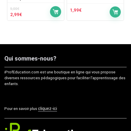
5,00
€
1,99
€
Le
Le
2,99
€
prix
prix
initial
actuel
était :
est :
5,00€.
2,99€.
Qui sommes-nous?
iProfEducation.com est une boutique en ligne qui vous propose
diverses ressources pédagogiques pour faciliter l'apprentissage des
enfants.
cliquez-ici
Pour en savoir plus