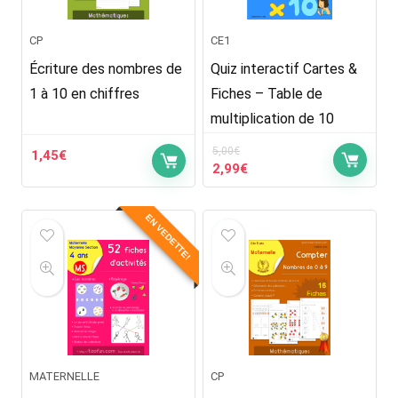
CP
CE1
Écriture des nombres de
Quiz interactif Cartes &
1 à 10 en chiffres
Fiches – Table de
multiplication de 10
5,00
€
1,45
€
Le
Le
2,99
€
prix
prix
initial
actuel
EN VEDETTE!
était :
est :
5,00€.
2,99€.
MATERNELLE
CP