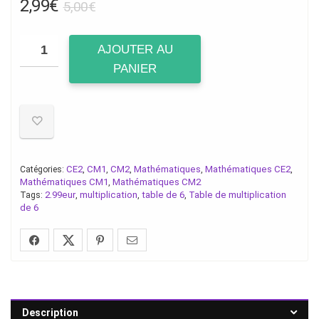
Le
Le
2,99
€
5,00
€
prix
prix
initial
actuel
AJOUTER AU
était :
est :
PANIER
5,00€.
2,99€.
CE2
CM1
CM2
Mathématiques
Mathématiques CE2
Catégories:
,
,
,
,
,
Mathématiques CM1
Mathématiques CM2
,
2.99eur
multiplication
table de 6
Table de multiplication
Tags:
,
,
,
de 6
Description