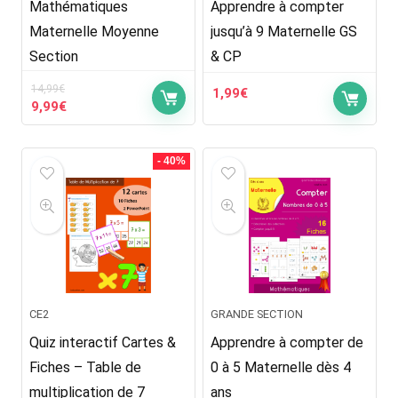
Mathématiques
Apprendre à compter
Maternelle Moyenne
jusqu’à 9 Maternelle GS
Section
& CP
14,99
€
1,99
€
Le
Le
9,99
€
prix
prix
initial
actuel
était :
est :
- 40%
14,99€.
9,99€.
CE2
GRANDE SECTION
Quiz interactif Cartes &
Apprendre à compter de
Fiches – Table de
0 à 5 Maternelle dès 4
multiplication de 7
ans