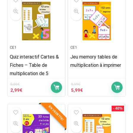
CE1
CE1
Quiz interactif Cartes &
Jeu memory tables de
Fiches – Table de
multiplication à imprimer
multiplication de 5
5,00
€
9,99
€
Le
Le
Le
Le
2,99
€
5,99
€
prix
prix
prix
prix
initial
actuel
initial
actuel
EN VEDETTE!
était :
est :
était :
est :
- 40%
5,00€.
2,99€.
9,99€.
5,99€.