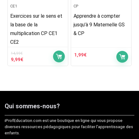
CE1
CP
Exercices sur le sens et
Apprendre à compter
la base de la
jusqu’à 9 Maternelle GS
multiplication CP CE1
& CP
CE2
14,99
€
1,99
€
Le
Le
9,99
€
prix
prix
initial
actuel
était :
est :
14,99€.
9,99€.
Qui sommes-nous?
iProfEducation.com est une boutique en ligne qui vous propose
diverses ressources pédagogiques pour faciliter l'apprentissage des
enfants.