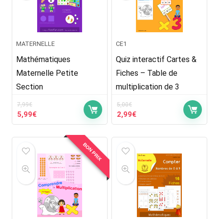
MATERNELLE
CE1
Mathématiques
Quiz interactif Cartes &
Maternelle Petite
Fiches – Table de
Section
multiplication de 3
7,99
€
5,00
€
Le
Le
Le
Le
5,99
€
2,99
€
prix
prix
prix
prix
initial
actuel
initial
actuel
était :
est :
était :
est :
BON PRIX
7,99€.
5,99€.
5,00€.
2,99€.