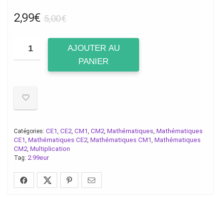
Le
Le
2,99
€
5,00
€
prix
prix
initial
actuel
AJOUTER AU
était :
est :
PANIER
5,00€.
2,99€.
CE1
CE2
CM1
CM2
Mathématiques
Mathématiques
Catégories:
,
,
,
,
,
CE1
Mathématiques CE2
Mathématiques CM1
Mathématiques
,
,
,
CM2
Multiplication
,
2.99eur
Tag: