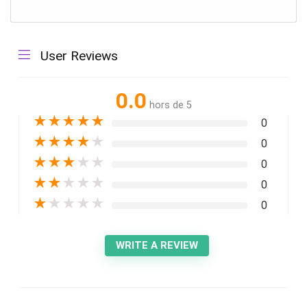
User Reviews
0.0
hors de 5
★
★
★
★
★
0
★
★
★
★
★
0
★
★
★
★
★
0
★
★
★
★
★
0
★
★
★
★
★
0
WRITE A REVIEW