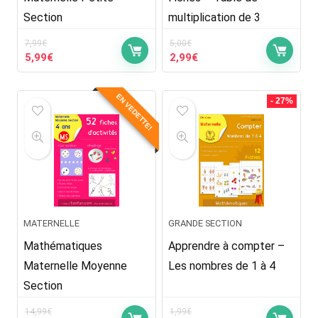
Section
multiplication de 3
7,99
€
5,00
€
Le
Le
Le
Le
5,99
€
2,99
€
prix
prix
prix
prix
initial
actuel
initial
actuel
EN VEDETTE!
était :
est :
était :
est :
- 27%
7,99€.
5,99€.
5,00€.
2,99€.
MATERNELLE
GRANDE SECTION
Mathématiques
Apprendre à compter –
Maternelle Moyenne
Les nombres de 1 à 4
Section
14,99
€
1,99
€