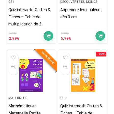
CE1
DÉCOUVERTE DU MONDE
Quiz interactif Cartes &
Apprendre les couleurs
Fiches – Table de
dès 3 ans
multiplication de 2
5,00
€
9,99
€
Le
Le
Le
Le
2,99
€
5,99
€
prix
prix
prix
prix
initial
actuel
initial
actuel
EN VEDETTE!
était :
est :
était :
est :
- 40%
5,00€.
2,99€.
9,99€.
5,99€.
MATERNELLE
CE1
Mathématiques
Quiz interactif Cartes &
Maternelle Petite
Fiches – Table de