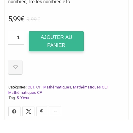
nombres, lire les nombres etc.
Le
Le
5,99
€
9,99
€
prix
prix
initial
actuel
AJOUTER AU
était :
est :
PANIER
9,99€.
5,99€.
CE1
CP
Mathématiques
Mathématiques CE1
Catégories:
,
,
,
,
Mathématiques CP
5.99eur
Tag: