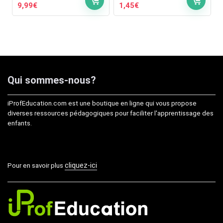
Le
Le
Le
Le
9,99
€
1,45
€
prix
prix
prix
prix
initial
actuel
initial
actuel
était :
est :
était :
est :
14,99€.
9,99€.
1,99€.
1,45€.
Qui sommes-nous?
iProfEducation.com est une boutique en ligne qui vous propose
diverses ressources pédagogiques pour faciliter l'apprentissage des
enfants.
cliquez-ici
Pour en savoir plus