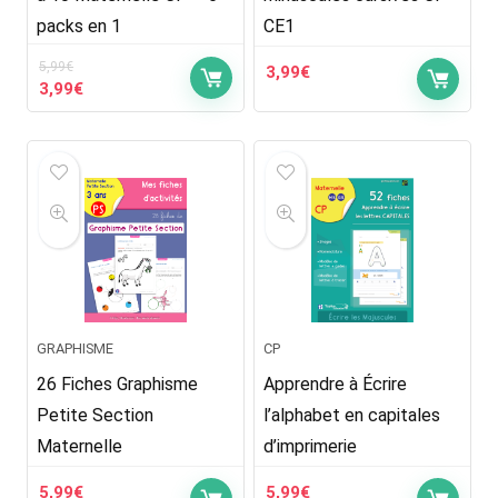
packs en 1
CE1
5,99
€
3,99
€
Le
Le
3,99
€
prix
prix
initial
actuel
était :
est :
5,99€.
3,99€.
GRAPHISME
CP
26 Fiches Graphisme
Apprendre à Écrire
Petite Section
l’alphabet en capitales
Maternelle
d’imprimerie
5,99
€
5,99
€