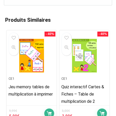
Produits Similaires
- 40%
- 40%
CE1
CE1
Jeu memory tables de
Quiz interactif Cartes &
multiplication à imprimer
Fiches – Table de
multiplication de 2
9,99
€
5,00
€
Le
Le
Le
Le