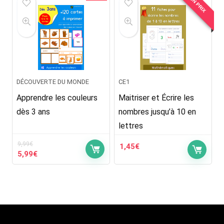
BON PRIX
5,00€.
2,99€.
DÉCOUVERTE DU MONDE
CE1
Apprendre les couleurs
Maitriser et Écrire les
dès 3 ans
nombres jusqu’à 10 en
lettres
9,99
€
1,45
€
Le
Le
5,99
€
prix
prix
initial
actuel
était :
est :
9,99€.
5,99€.