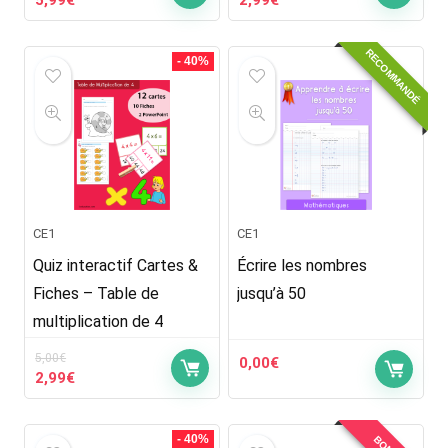
5,99
€
2,99
€
prix
prix
prix
prix
initial
actuel
initial
actuel
RECOMMANDÉ
était :
est :
était :
est :
- 40%
9,99€.
5,99€.
5,00€.
2,99€.
CE1
CE1
Quiz interactif Cartes &
Écrire les nombres
Fiches – Table de
jusqu’à 50
multiplication de 4
5,00
€
0,00
€
Le
Le
2,99
€
prix
prix
initial
actuel
était :
est :
- 40%