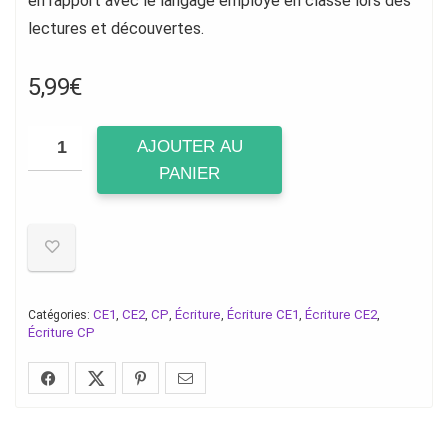
en rapport avec le langage employé en classe lors des
lectures et découvertes.
5,99
€
AJOUTER AU
PANIER
CE1
CE2
CP
Écriture
Écriture CE1
Écriture CE2
Catégories:
,
,
,
,
,
,
Écriture CP