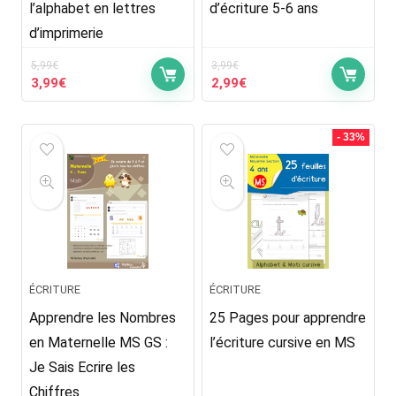
l’alphabet en lettres
d’écriture 5-6 ans
d’imprimerie
5,99
€
3,99
€
Le
Le
Le
Le
3,99
€
2,99
€
prix
prix
prix
prix
initial
actuel
initial
actuel
était :
est :
était :
est :
- 33%
5,99€.
3,99€.
3,99€.
2,99€.
ÉCRITURE
ÉCRITURE
Apprendre les Nombres
25 Pages pour apprendre
en Maternelle MS GS :
l’écriture cursive en MS
Je Sais Ecrire les
Chiffres