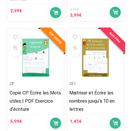
5,99
€
2,99
€
Le
Le
3,99
€
prix
prix
initial
actuel
était :
est :
TOP VENTE
BON PRIX
5,99€.
3,99€.
CP
CE1
Copie CP Écrire les Mots
Maitriser et Écrire les
utiles | PDF Exercice
nombres jusqu’à 10 en
d’écriture
lettres
5,99
€
1,45
€