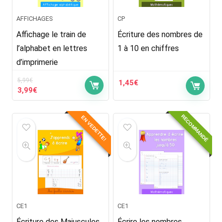
AFFICHAGES
CP
Affichage le train de
Écriture des nombres de
l’alphabet en lettres
1 à 10 en chiffres
d’imprimerie
5,99
€
1,45
€
Le
Le
3,99
€
prix
prix
initial
actuel
RECOMMANDÉ
EN VEDETTE!
était :
est :
5,99€.
3,99€.
CE1
CE1
Écriture des Majuscules
Écrire les nombres