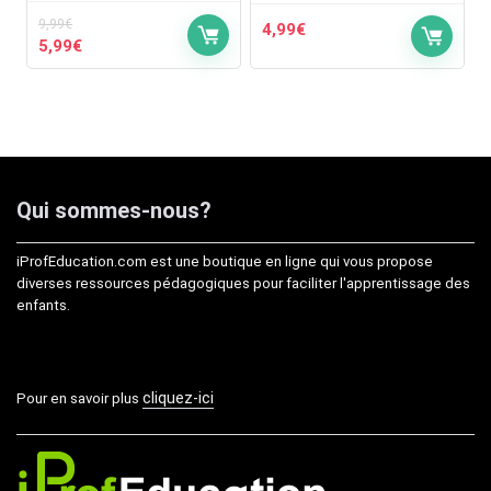
9,99
€
4,99
€
Le
Le
5,99
€
prix
prix
initial
actuel
était :
est :
9,99€.
5,99€.
Qui sommes-nous?
iProfEducation.com est une boutique en ligne qui vous propose
diverses ressources pédagogiques pour faciliter l'apprentissage des
enfants.
cliquez-ici
Pour en savoir plus