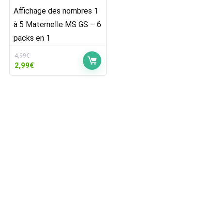
Affichage des nombres 1
à 5 Maternelle MS GS – 6
packs en 1
4,99
€
Le
Le
2,99
€
prix
prix
initial
actuel
était :
est :
4,99€.
2,99€.