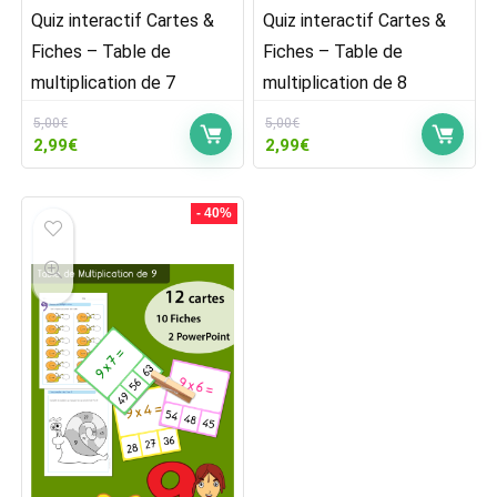
Quiz interactif Cartes &
Quiz interactif Cartes &
Fiches – Table de
Fiches – Table de
multiplication de 7
multiplication de 8
5,00
€
5,00
€
Le
Le
Le
Le
2,99
€
2,99
€
prix
prix
prix
prix
initial
actuel
initial
actuel
était :
est :
était :
est :
- 40%
5,00€.
2,99€.
5,00€.
2,99€.