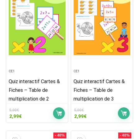
CE1
CE1
Quiz interactif Cartes &
Quiz interactif Cartes &
Fiches – Table de
Fiches – Table de
multiplication de 2
multiplication de 3
5,00
€
5,00
€
Le
Le
Le
Le
2,99
€
2,99
€
prix
prix
prix
prix
initial
actuel
initial
actuel
était :
est :
était :
est :
- 40%
- 40%