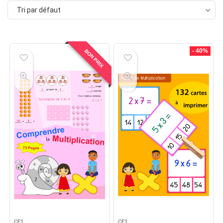
Tri par défaut
- 40%
BON PRIX
CE1
CE1