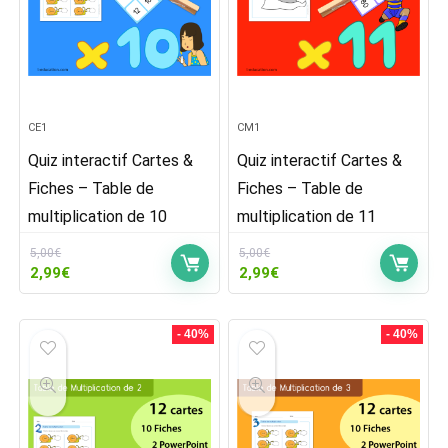
CE1
CM1
Quiz interactif Cartes &
Quiz interactif Cartes &
Fiches – Table de
Fiches – Table de
multiplication de 10
multiplication de 11
5,00
€
5,00
€
Le
Le
Le
Le
2,99
€
2,99
€
prix
prix
prix
prix
initial
actuel
initial
actuel
était :
est :
était :
est :
- 40%
- 40%
5,00€.
2,99€.
5,00€.
2,99€.