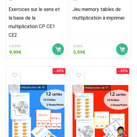
Exercices sur le sens et
Jeu memory tables de
la base de la
multiplication à imprimer
multiplication CP CE1
CE2
14,99
€
9,99
€
Le
Le
Le
Le
9,99
€
5,99
€
prix
prix
prix
prix
initial
actuel
initial
actuel
était :
est :
était :
est :
- 40%
- 40%
14,99€.
9,99€.
9,99€.
5,99€.