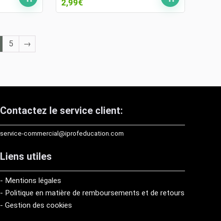
Le
Le
2,99
€
prix
prix
initial
actuel
était :
est :
5,99€.
2,99€.
5
→
Contactez le service client:
service-commercial@iprofeducation.com
Liens utiles
- Mentions légales
- Politique en matière de remboursements et de retours
- Gestion des cookies