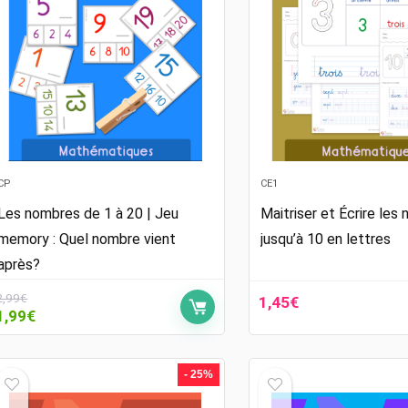
CP
CE1
Les nombres de 1 à 20 | Jeu
Maitriser et Écrire les
memory : Quel nombre vient
jusqu’à 10 en lettres
après?
2,99
€
1,45
€
Le
Le
1,99
€
prix
prix
initial
actuel
était :
est :
- 25%
2,99€.
1,99€.