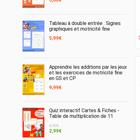
Tableau à double entrée : Signes
graphiques et motricité fine
5,99
€
Apprendre les additions par les jeux
et les exercices de motricité fine
en GS et CP
9,99
€
Quiz interactif Cartes & Fiches -
Table de multiplication de 11
5,00
€
Le
Le
2,99
€
prix
prix