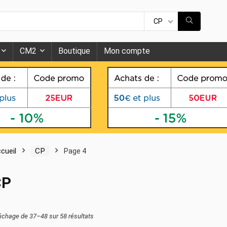
CP
CM2
Boutique
Mon compte
cueil
CP
Page 4
CP
fichage de 37–48 sur 58 résultats