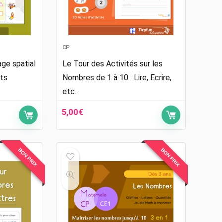
CP
ge spatial
Le Tour des Activités sur les
ets
Nombres de 1 à 10 : Lire, Ecrire,
etc.
5,00
€
BON PRIX
BON PRIX