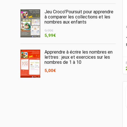
initial
actuel
était :
est :
Jeu Croco'Poursuit pour apprendre
5,00€.
2,99€.
à comparer les collections et les
nombres aux enfants
9,99
€
Le
Le
5,99
€
prix
prix
initial
actuel
était :
est :
Apprendre à écrire les nombres en
9,99€.
5,99€.
lettres : jeux et exercices sur les
nombres de 1 à 10
5,00
€