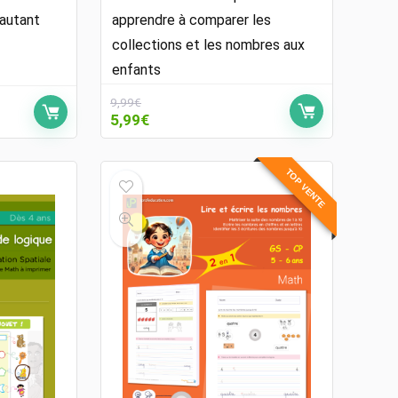
 autant
apprendre à comparer les
collections et les nombres aux
enfants
9,99
€
Le
Le
5,99
€
prix
prix
initial
actuel
était :
est :
TOP VENTE
9,99€.
5,99€.