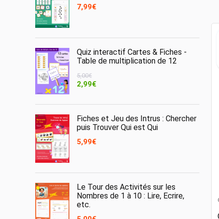
7,99
€
Quiz interactif Cartes & Fiches -
Table de multiplication de 12
5,00
€
Le
Le
2,99
€
prix
prix
initial
actuel
était :
est :
Fiches et Jeu des Intrus : Chercher
5,00€.
2,99€.
puis Trouver Qui est Qui
5,99
€
Le Tour des Activités sur les
Nombres de 1 à 10 : Lire, Ecrire,
etc.
5,00
€