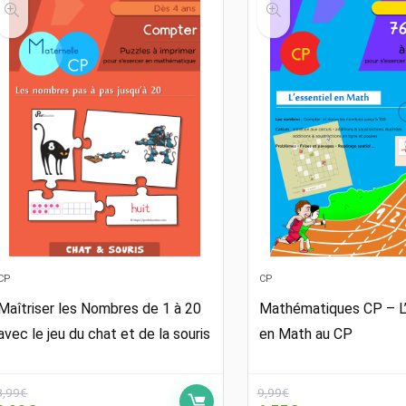
CP
CP
Maîtriser les Nombres de 1 à 20
Mathématiques CP – L’
avec le jeu du chat et de la souris
en Math au CP
3,99
€
9,99
€