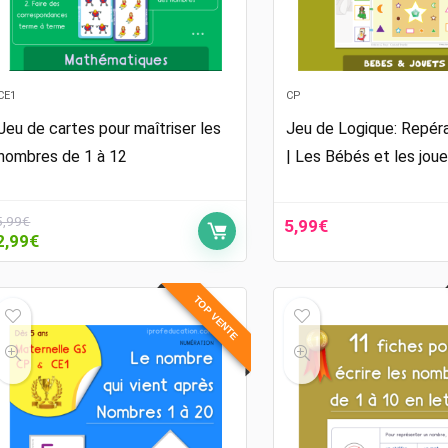
CE1
CP
Jeu de cartes pour maîtriser les
Jeu de Logique: Repéra
nombres de 1 à 12
| Les Bébés et les jou
5,99
€
5,99
€
Le
Le
2,99
€
prix
prix
initial
actuel
était :
est :
TOP VENTE
5,99€.
2,99€.