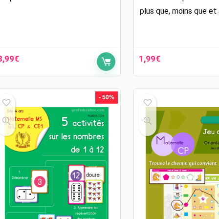
plus que, moins que et
3,99
€
1,99
€
- 50%