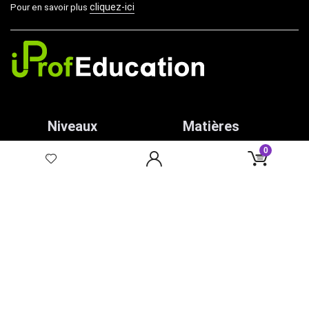
cliquez-ici
Pour en savoir plus
Niveaux
Matières
0
PS
Coloriage
MS
Affichage
GS
Graphisme
CP
Écriture
CE1
Math
CE2
CM1
CM2