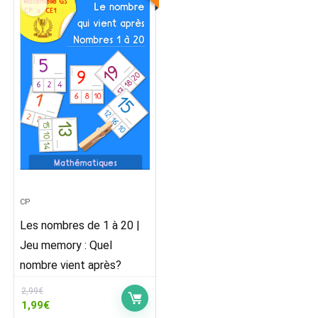
CP
Les nombres de 1 à 20 |
Jeu memory : Quel
nombre vient après?
2,99
€
Le
Le
1,99
€