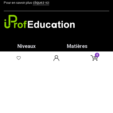
cliquez-ici
Pour en savoir plus
Niveaux
Matières
0
PS
Coloriage
MS
Affichage
GS
Graphisme
CP
Écriture
CE1
Math
CE2
CM1
CM2