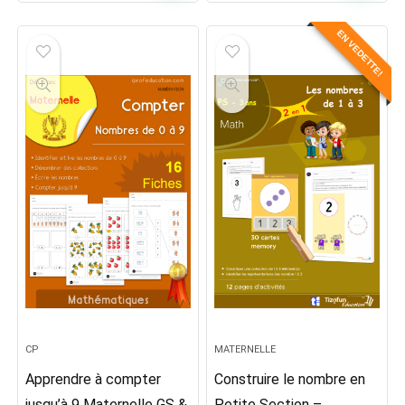
prix
prix
initial
actuel
EN VEDETTE!
était :
est :
1,99€.
1,45€.
CP
MATERNELLE
Apprendre à compter
Construire le nombre en
jusqu’à 9 Maternelle GS &
Petite Section –