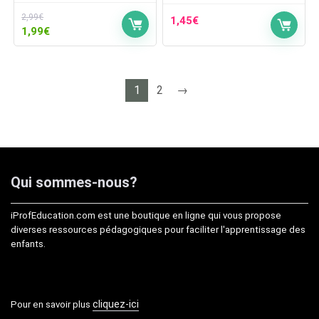
2,99
€
1,45
€
Le
Le
1,99
€
prix
prix
initial
actuel
était :
est :
2,99€.
1,99€.
1
2
→
Qui sommes-nous?
iProfEducation.com est une boutique en ligne qui vous propose
diverses ressources pédagogiques pour faciliter l'apprentissage des
enfants.
cliquez-ici
Pour en savoir plus