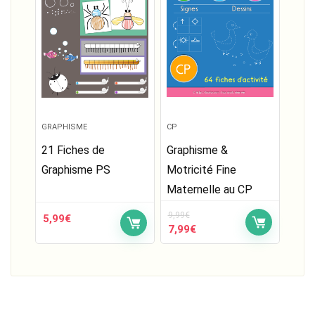
GRAPHISME
CP
21 Fiches de
Graphisme &
Graphisme PS
Motricité Fine
Maternelle au CP
9,99
€
5,99
€
Le
Le
7,99
€
prix
prix
initial
actuel
était :
est :
9,99€.
7,99€.