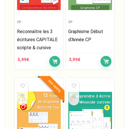
CP
CP
Reconnaître les 3
Graphisme Début
écritures CAPITALE
d’Année CP
scripte & cursive
5,99
€
3,99
€
TOP VENTE