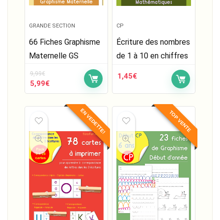
GRANDE SECTION
CP
66 Fiches Graphisme
Écriture des nombres
Maternelle GS
de 1 à 10 en chiffres
9,99
€
1,45
€
Le
Le
5,99
€
prix
prix
initial
actuel
EN VEDETTE!
était :
est :
TOP VENTE
9,99€.
5,99€.