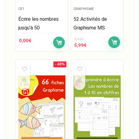
CE1
GRAPHISME
Écrire les nombres
52 Activités de
jusqu’à 50
Graphisme MS
9,99
€
0,00
€
Le
Le
5,99
€
prix
prix
initial
actuel
était :
est :
- 40%
9,99€.
5,99€.