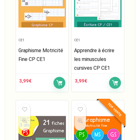
CE1
CE1
Graphisme Motricité
Apprendre à écrire
Fine CP CE1
les minuscules
cursives CP CE1
3,99
€
3,99
€
TOP VENTE